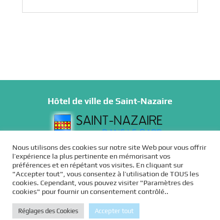
Hôtel de ville de Saint-Nazaire
Nous utilisons des cookies sur notre site Web pour vous offrir
l’expérience la plus pertinente en mémorisant vos
793, route Nationale 86
préférences et en répétant vos visites. En cliquant sur
"Accepter tout", vous consentez à l’utilisation de TOUS les
30 200 Saint-Nazaire
cookies. Cependant, vous pouvez visiter "Paramètres des
cookies" pour fournir un consentement contrôlé..
Tél : 04 66 89 66 18
Réglages des Cookies
Accepter tout