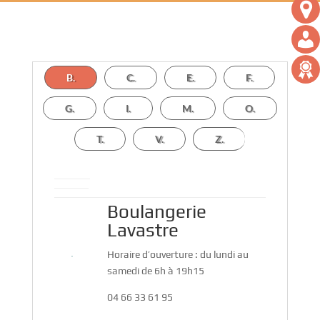
B.
C.
E.
F.
G.
I.
M.
O.
T.
V.
Z.
Boulangerie
Lavastre
Horaire d’ouverture : du lundi au
samedi de 6h à 19h15
04 66 33 61 95