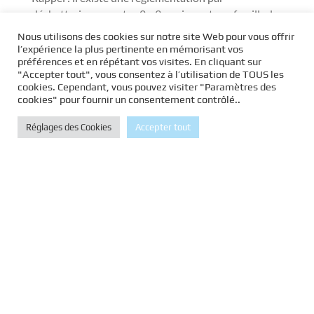
déchetterie, respectez 2m3 par jour et par famille, le
port du masque est obligatoire.
Nous utilisons des cookies sur notre site Web pour vous offrir
l’expérience la plus pertinente en mémorisant vos
préférences et en répétant vos visites. En cliquant sur
Une déchetterie est un espace public surveillé et
"Accepter tout", vous consentez à l’utilisation de TOUS les
gardé, dans lequel il vous est possible de déposer
cookies. Cependant, vous pouvez visiter "Paramètres des
cookies" pour fournir un consentement contrôlé..
des encombrants,
à savoir les déchets ne pouvant pas être pris en
Réglages des Cookies
Accepter tout
compte par les collectes habituelles.
Les déchetteries :
Évitent les décharges sauvages
Favorisent le recyclage et la valorisation
organique
Limitent la pollution des sols et des eaux.
Le territoire du Gard rhodanien dispose de 10
déchetteries. Dans chacune d’elles, des gardiens
sont à la disposition des utilisateurs, pour les aider,